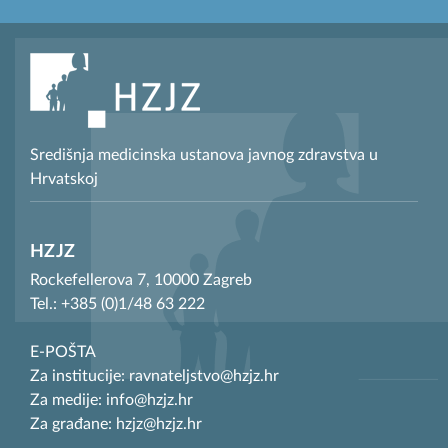
Središnja medicinska ustanova javnog zdravstva u
Hrvatskoj
HZJZ
Rockefellerova 7, 10000 Zagreb
Tel.: +385 (0)1/48 63 222
E-POŠTA
Za institucije: ravnateljstvo@hzjz.hr
Za medije: info@hzjz.hr
Za građane: hzjz@hzjz.hr