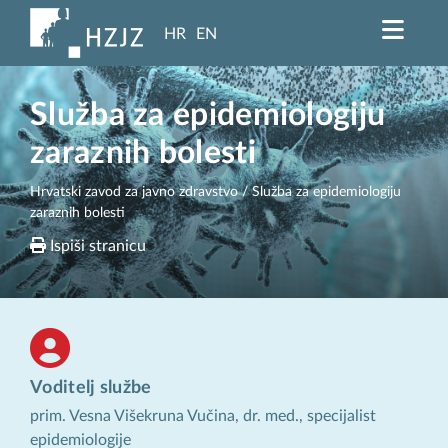
HR
EN
Služba za epidemiologiju
zaraznih bolesti
Hrvatski zavod za javno zdravstvo
/ Služba za epidemiologiju
zaraznih bolesti
Ispiši stranicu
Voditelj službe
prim. Vesna Višekruna Vučina, dr. med., specijalist
epidemiologije