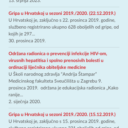
13. srpnja 2023.
Gripa u Hrvatskoj u sezoni 2019./2020. (22.12.2019.)
U Hrvatskoj je, zaključno s 22. prosinca 2019. godine,
službeno registrirano ukupno 628 oboljelih od gripe, od
kojih je 297...
30. prosinca 2019.
Održana radionica o prevenciji infekcije HIV-om,
virusnih hepatitisa i spolno prenosivih bolesti u
ordinaciji liječnika obiteljske medicine
U Školi narodnog zdravlja “Andrija Štampar”
Medicinskog fakulteta Sveučilišta u Zagrebu 9.
prosinca 2019. održana je edukacijska radionica „Kako
ranije...
2. siječnja 2020.
Gripa u Hrvatskoj u sezoni 2019./2020. (15.12.2019.)
U Hrvatskoj je, zaključno s 15. prosinca 2019. godine,