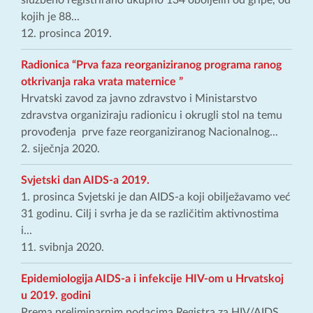
službeno registrirano ukupno 134 oboljelih od gripe, od
kojih je 88...
12. prosinca 2019.
Radionica “Prva faza reorganiziranog programa ranog
otkrivanja raka vrata maternice ”
Hrvatski zavod za javno zdravstvo i Ministarstvo
zdravstva organiziraju radionicu i okrugli stol na temu
provođenja prve faze reorganiziranog Nacionalnog...
2. siječnja 2020.
Svjetski dan AIDS-a 2019.
1. prosinca Svjetski je dan AIDS-a koji obilježavamo već
31 godinu. Cilj i svrha je da se različitim aktivnostima
i...
11. svibnja 2020.
Epidemiologija AIDS-a i infekcije HIV-om u Hrvatskoj
u 2019. godini
Prema preliminarnim podacima Registra za HIV/AIDS