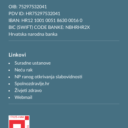
OIB: 75297532041
PDV ID: HR75297532041
IBAN: HR12 1001 0051 8630 0016 0
BIC (SWIFT) CODE BANKE: NBHRHR2X
Hrvatska narodna banka
Linkovi
Suradne ustanove
Neću rak
NP ranog otkrivanja slabovidnosti
Spolnozdravlje.hr
Živjeti zdravo
Webmail