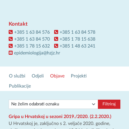
Kontakt
+385 1 63 84 576
+385 1 63 84 578
+385 1 63 84 570
+385 1 78 15 638
+385 1 78 15 632
+385 1 48 63 241
epidemiologija@hzjz.hr
O službi
Odjeli
Objave
Projekti
Publikacije
Filtriraj
Gripa u Hrvatskoj u sezoni 2019./2020. (2.2.2020.)
U Hrvatskoj je, zaključno s 2. veljače 2020. godine,