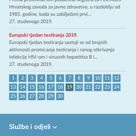
Hrvatskog zavoda za javno zdravstvo, u razdoblju od
1985. godine, kada su zabilježeni prvi...
27. studenoga 2019.
Europski tjedan testiranja 2019.
Europski tjedan testiranja sastoji se od brojnih
aktivnosti promicanja testiranja i ranog otkrivanja
infekcije HIV-om i virusnih hepatitisa B i...
27. studenoga 2019.
1
2
3
4
5
6
7
8
9
10
11
12
13
14
15
16
17
18
19
20
21
22
23
24
25
26
27
28
29
30
Službe i odjeli